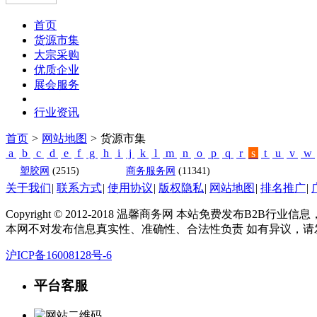
首页
货源市集
大宗采购
优质企业
展会服务
行业资讯
首页
>
网站地图
>
货源市集
a
b
c
d
e
f
g
h
i
j
k
l
m
n
o
p
q
r
s
t
u
v
w
塑胶网
(2515)
商务服务网
(11341)
关于我们
|
联系方式
|
使用协议
|
版权隐私
|
网站地图
|
排名推广
|
Copyright © 2012-2018 温馨商务网 本站免费发布B
本网不对发布信息真实性、准确性、合法性负责 如有异议，请发送邮件
沪ICP备16008128号-6
平台客服