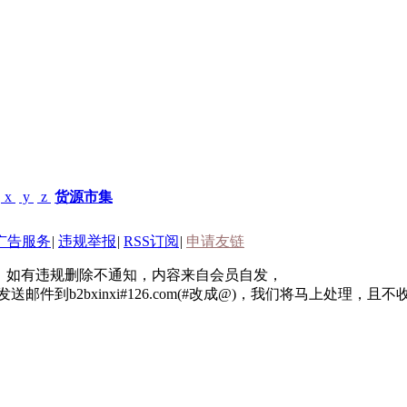
x
y
z
货源市集
广告服务
|
违规举报
|
RSS订阅
|
申请友链
2B行业信息，如有违规删除不通知，内容来自会员自发，
到b2bxinxi#126.com(#改成@)，我们将马上处理，且