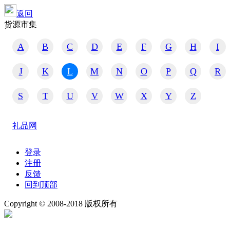
返回
货源市集
A
B
C
D
E
F
G
H
I
J
K
L
M
N
O
P
Q
R
S
T
U
V
W
X
Y
Z
礼品网
登录
注册
反馈
回到顶部
Copyright © 2008-2018 版权所有