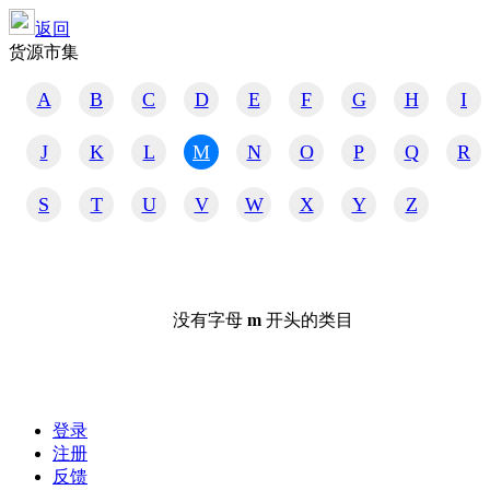
返回
货源市集
A
B
C
D
E
F
G
H
I
J
K
L
M
N
O
P
Q
R
S
T
U
V
W
X
Y
Z
没有字母
m
开头的类目
登录
注册
反馈