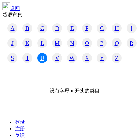
返回
货源市集
A
B
C
D
E
F
G
H
I
J
K
L
M
N
O
P
Q
R
S
T
U
V
W
X
Y
Z
没有字母
u
开头的类目
登录
注册
反馈