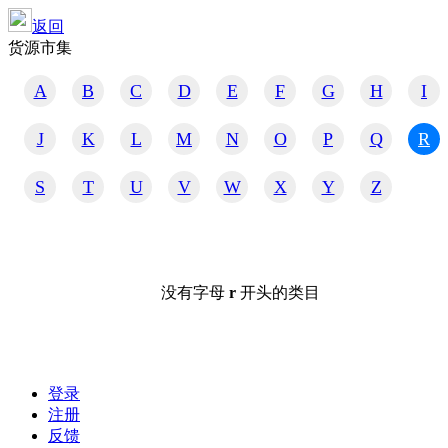
返回
货源市集
A
B
C
D
E
F
G
H
I
J
K
L
M
N
O
P
Q
R
S
T
U
V
W
X
Y
Z
没有字母
r
开头的类目
登录
注册
反馈