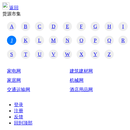
返回
货源市集
A
B
C
D
E
F
G
H
I
J
K
L
M
N
O
P
Q
R
S
T
U
V
W
X
Y
Z
家电网
建筑建材网
家居网
机械网
交通运输网
酒店用品网
登录
注册
反馈
回到顶部