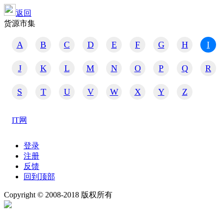
返回
货源市集
A
B
C
D
E
F
G
H
I
J
K
L
M
N
O
P
Q
R
S
T
U
V
W
X
Y
Z
IT网
登录
注册
反馈
回到顶部
Copyright © 2008-2018 版权所有