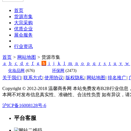
首页
货源市集
大宗采购
优质企业
展会服务
行业资讯
首页
>
网站地图
>
货源市集
a
b
c
d
e
f
g
h
i
j
k
l
m
n
o
p
q
r
s
t
u
v
w
化妆品网
(676)
环保网
(2473)
关于我们
|
联系方式
|
使用协议
|
版权隐私
|
网站地图
|
排名推广
|
Copyright © 2012-2018 温馨商务网 本站免费发布B
本网不对发布信息真实性、准确性、合法性负责 如有异议，请发送邮件
沪ICP备16008128号-6
平台客服