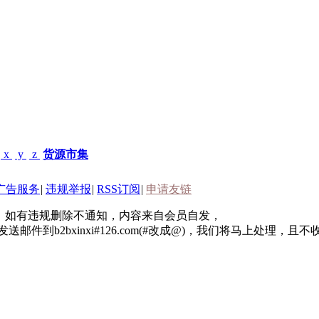
x
y
z
货源市集
广告服务
|
违规举报
|
RSS订阅
|
申请友链
2B行业信息，如有违规删除不通知，内容来自会员自发，
到b2bxinxi#126.com(#改成@)，我们将马上处理，且