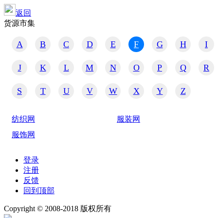
返回
货源市集
A
B
C
D
E
F
G
H
I
J
K
L
M
N
O
P
Q
R
S
T
U
V
W
X
Y
Z
纺织网
服装网
服饰网
登录
注册
反馈
回到顶部
Copyright © 2008-2018 版权所有